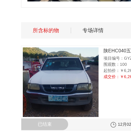
所含标的物
专场详情
陕EHC040五
项目编号：GYZC
围观数：100
起拍价：
￥6,2
成交价：
￥6,2
已结束
12月02