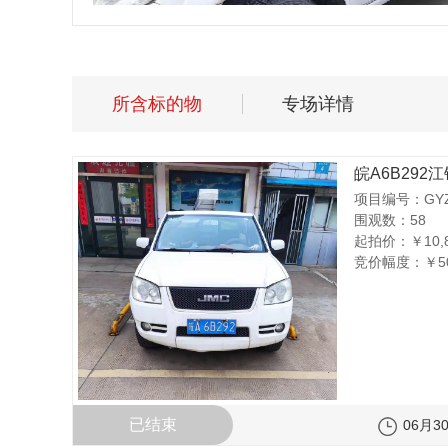
所含标的物
专场详情
皖A6B292江
项目编号：GYZC
围观数：58
起拍价：
￥10,
竞价幅度：
￥5
已结束
06月30