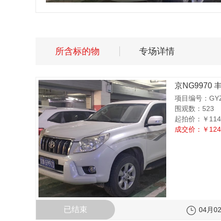
所含标的物
专场详情
京NG9970 
项目编号：GYZC
围观数：523
起拍价：
￥114
成交价：
￥124
已结束
04月02