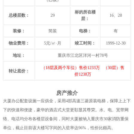
标的所在楼
总楼层数：
29
16、28
层：
装修：
简装
电梯：
有
物业费用：
5
元
/
㎡·月
竣工时间：
1999-12-30
地址：
重庆市江北区洋河一村
78
号
（18层及两个车位）售价1233万
（30层）售
转让底价：
价1238万
房产推介
大厦办公配套设施一应俱全，采用
4
部高速三菱原装电梯，保障上上下
下的快速和便捷，豪华的酒店式大堂更彰显其尊荣。水、电、宽带网
络、电话均分布各楼层设备间，同时大厦被纳入重庆市
30
家消防重保
单位，截止目前该大楼写字间的入驻率达
96%
，性价比颇高。