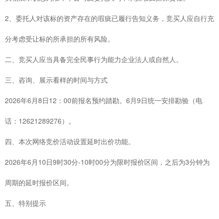
2
、委托人对该标的资产存在的瑕疵已履行告知义务，竞买人应自行充
分考虑受让标的所承担的所有风险。
二、竞买人应当具备完全民事行为能力企业法人或自然人。
三、咨询、展示看样的时间与方式
2026
年
6
月
8
日
12
：
00
前报名预约踏勘。
6
月
9
日统一安排勘验（电
话：
12621289276
）。
四、本次网络竞价活动设置延时出价功能。
2026
年
6
月
10
日
9
时
30
分
-10
时
00
分为限时报价区间，之后为
3
分钟为
周期的延时报价区间。
五、特别提示