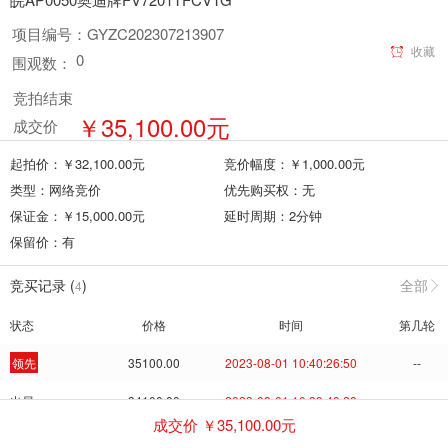
项目编号：
GYZC202307213907
收藏
0
围观数：
竞拍结束
￥
35,100.00
元
成交价
起拍价：￥
32,100.00
元
竞价幅度：￥
1,000.00
元
类型：
网络竞价
优先购买权：
无
保证金：￥
15,000.00
元
延时周期：
2
分钟
保留价：
有
竞买记录 (
)
全部
4
状态
价格
时间
第几轮
领先
35100.00
2023-08-01 10:40:26:50
--
出局
34100.00
2023-08-01 10:39:49:28
--
成交价 ￥
35,100.00
元
出局
33100.00
2023-08-01 10:38:45:07
--