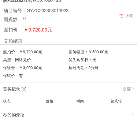
项目编号：
GYZC202308013923
收藏
0
围观数：
￥
9,720.00
元
起拍价
竞拍结束
起拍价：￥
9,720.00
元
竞价幅度：￥
500.00
元
类型：
网络竞价
优先购买权：
无
保证金：￥
3,000.00
元
延时周期：
2
分钟
保留价：
有
竞买记录 (
)
全部
0
状态
价格
时间
第几轮
标的物介绍
竞买须知