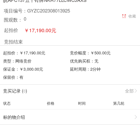
项目编号：
GYZC202308013925
收藏
0
围观数：
￥
17,190.00
元
起拍价
竞拍结束
起拍价：￥
17,190.00
元
竞价幅度：￥
500.00
元
类型：
网络竞价
优先购买权：
无
保证金：￥
3,000.00
元
延时周期：
2
分钟
保留价：
有
竞买记录 (
)
全部
0
状态
价格
时间
第几轮
标的物介绍
竞买须知