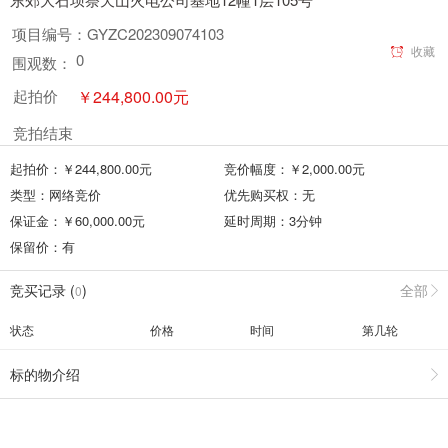
项目编号：
GYZC202309074103
收藏
0
围观数：
￥
244,800.00
元
起拍价
竞拍结束
起拍价：￥
244,800.00
元
竞价幅度：￥
2,000.00
元
类型：
网络竞价
优先购买权：
无
保证金：￥
60,000.00
元
延时周期：
3
分钟
保留价：
有
竞买记录 (
)
全部
0
状态
价格
时间
第几轮
标的物介绍
竞买须知