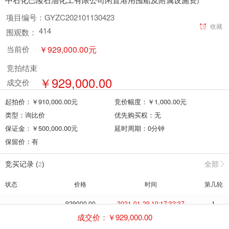
项目编号：
GYZC202101130423
收藏
414
围观数：
￥
929,000.00
元
当前价
竞拍结束
￥
929,000.00
成交价
起拍价：￥
910,000.00
元
竞价幅度：￥
1,000.00
元
类型：
询比价
优先购买权：
无
保证金：￥
500,000.00
元
延时周期：
0
分钟
保留价：
有
竞买记录 (
)
全部
2
状态
价格
时间
第几轮
--
929000.00
2021-01-29 10:17:32:37
1
成交价：￥
929,000.00
--
910000.00
2021-01-29 10:02:10:44
1