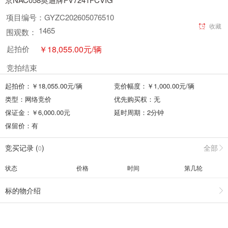
项目编号：
GYZC202605076510
收藏
1465
围观数：
￥
18,055.00
元
/辆
起拍价
竞拍结束
起拍价：￥
18,055.00
元
/辆
竞价幅度：￥
1,000.00
元
/辆
类型：
网络竞价
优先购买权：
无
保证金：￥
6,000.00
元
延时周期：
2
分钟
保留价：
有
竞买记录 (
)
全部
0
状态
价格
时间
第几轮
标的物介绍
竞买须知