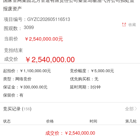
报废资产
项目编号：
GYZC202605116513
收藏
3099
围观数：
￥
2,540,000.00
元
当前价
竞拍结束
￥
2,540,000.00
成交价
起拍价：￥
1,100,000.00
元
竞价幅度：￥
5,000.00
元
类型：
网络竞价
优先购买权：
无
保证金：￥
330,000.00
元
延时周期：
3
分钟
保留价：
有
竞买记录 (
)
全部
156
状态
价格
时间
第几轮
成交价：￥
2,540,000.00
领先
2540000.00
2026-05-20 15:54:15:73
--