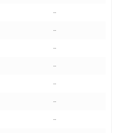
--
--
--
--
--
--
--