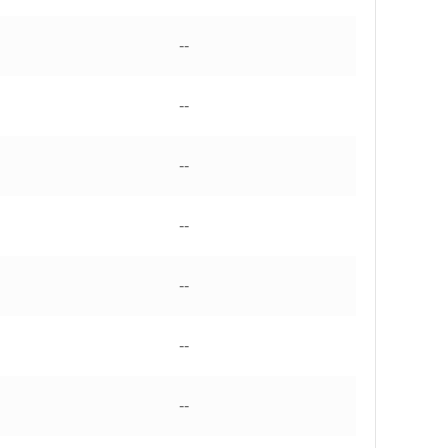
--
--
--
--
--
--
--