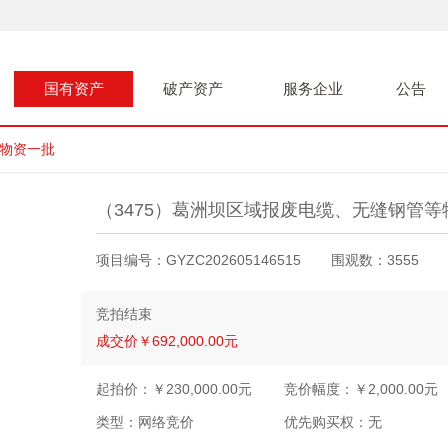
国有资产
破产资产
服务企业
公告
等物资一批
（3475）葛洲坝区域报废电缆、无缝钢管等
项目编号：
GYZC202605146515
围观数：
3555
竞拍结束
成交价
￥
692,000.00
元
起拍价：￥
230,000.00
元
竞价幅度：￥
2,000.00
元
类型：
网络竞价
优先购买权：
无