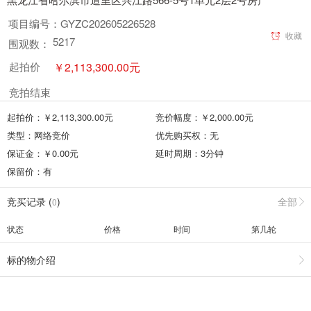
项目编号：
GYZC202605226528
收藏
5217
围观数：
￥
2,113,300.00
元
起拍价
竞拍结束
起拍价：￥
2,113,300.00
元
竞价幅度：￥
2,000.00
元
类型：
网络竞价
优先购买权：
无
保证金：￥
0.00
元
延时周期：
3
分钟
保留价：
有
竞买记录 (
)
全部
0
状态
价格
时间
第几轮
标的物介绍
竞买须知